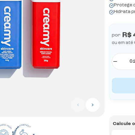
Protege c
Hidrata 
R$ 
por
ou em até
Calcule 