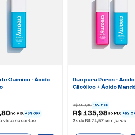
nte Químico - Ácido
Duo para Poros - Ácido
co
Glicólico + Ácido Mandé
R$ 168,40
15% OFF
,80
R$ 135,98
no PIX
no PIX
+5% OFF
+5% O
à vista no cartão
2
x de
R$ 71,57
sem juros