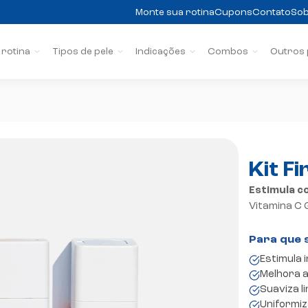
Monte sua rotina
Cupons
Contato
Sob
 rotina
Tipos de pele
Indicações
Combos
Outros
0
Kit F
Estimula co
Vitamina C 
Estimula 
Melhora a
Suaviza l
Uniformiz