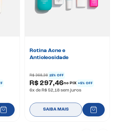
Rotina Acne e
Antioleosidade
R$ 368,38
15% OFF
R$ 297,46
no PIX
FF
+5% OFF
6
x de
R$ 52,18
sem juros
SAIBA MAIS