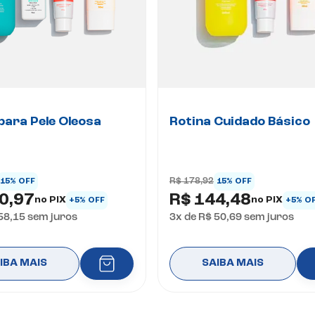
para Pele Oleosa
Rotina Cuidado Básico
R$ 178,92
15% OFF
15% OFF
0,97
R$ 144,48
no PIX
no PIX
+5% OFF
+5% O
58,15
sem juros
3
x de
R$ 50,69
sem juros
IBA MAIS
SAIBA MAIS