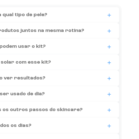
s finas e rugas. Sua fórmula inteligente também
a todos os tipos de pele, especialmente as que apresentam perd
 qual tipo de pele?
 mais lisa, uniforme e rejuvenescida.
ada para potencializar os resultados. No entanto, o Retinal d
rodutos juntos na mesma rotina?
endado para gestantes e lactantes. Nesse caso, consulte seu 
podem usar o kit?
é indispensável durante o dia para proteger a pele e potencial
solar com esse kit?
r percebidos em poucas semanas, mas os benefícios mais visív
 ver resultados?
manhã ou à noite.
ser usado de dia?
ém uma boa limpeza e, durante o dia, a proteção solar.
os os outros passos do skincare?
rnadas para a pele se adaptar. Depois, aumente a frequência
odos os dias?
escamação nas primeiras semanas, que é normal e faz parte d