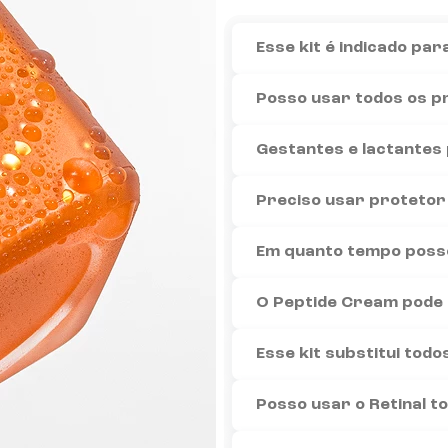
que atua no aceleramento da renovação celular e suaviza linha
O Kit Firmador é indicado par
Esse kit é indicado para
ar a firmeza e a textura da pele. Com uso regular, a pele fica
Sim, essa combinação foi pens
Posso usar todos os p
O uso do Retinal não é recom
Gestantes e lactantes 
Sim. O uso de Protetor Solar 
Preciso usar protetor 
Resultados iniciais podem se
Em quanto tempo posso
Sim. Ele pode ser aplicado de 
O Peptide Cream pode 
Não. É importante manter tamb
Esse kit substitui tod
Comece usando em noites alte
Posso usar o Retinal t
O Retinal pode causar leve d