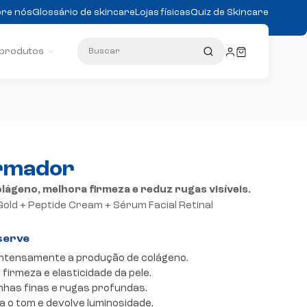
re nós
Glossário de skincare
Lojas físicas
Quiz de Skincare
Buscar
 produtos
irmador
lágeno, melhora firmeza e reduz rugas visíveis.
Gold + Peptide Cream + Sérum Facial Retinal
intensamente a produção de colágeno.
 firmeza e elasticidade da pele.
inhas finas e rugas profundas.
a o tom e devolve luminosidade.