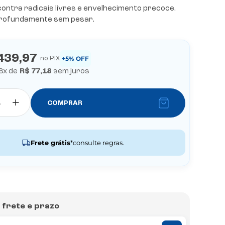
ontra radicais livres e envelhecimento precoce.
profundamente sem pesar.
439,97
+5% OFF
no PIX
6
x de
R$ 77,18
sem juros
COMPRAR
Frete grátis
*consulte regras.
o frete e prazo