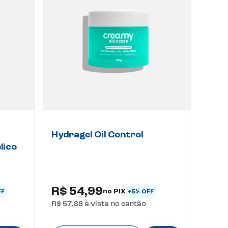
Hydragel Oil Control
lico
R$ 54,99
no PIX
FF
+5% OFF
R$ 57,88
à vista no cartão