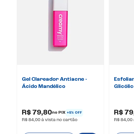
Gel Clareador Antiacne -
Esfolia
Ácido Mandélico
Glicóli
R$ 79,80
R$ 79
no PIX
+5% OFF
R$ 84,00
à vista no cartão
R$ 84,00