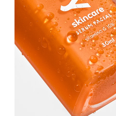
Sérum Facial Retinal
O Sérum Facial Retinal é um retinoide anti-idade 
estimula a produção de colágeno, ajudando a melhor