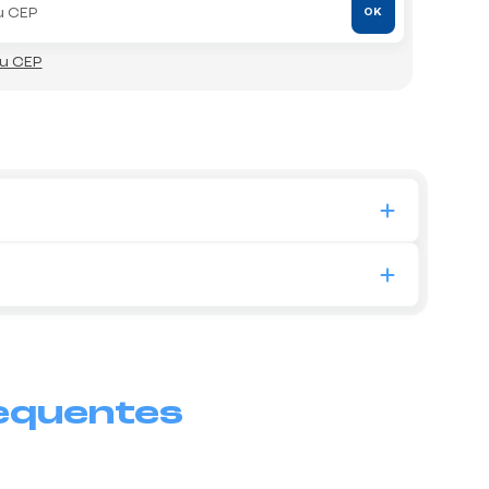
OK
eu CEP
o mais jovem e saudável. Ele combina ativos
imeiros usos.
osa. Ela também uniformiza o tom e previne os
equentes
Acetil-Glucosamina. Juntos, os ingredientes
cesso de garantir mais firmeza à pele, gerando