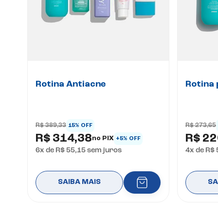
Rotina Antiacne
Rotina 
R$ 389,33
R$ 273,65
15% OFF
R$ 314,38
R$ 22
no PIX
+5% OFF
6
x de
R$ 55,15
sem juros
4
x de
R$ 
SAIBA MAIS
SA