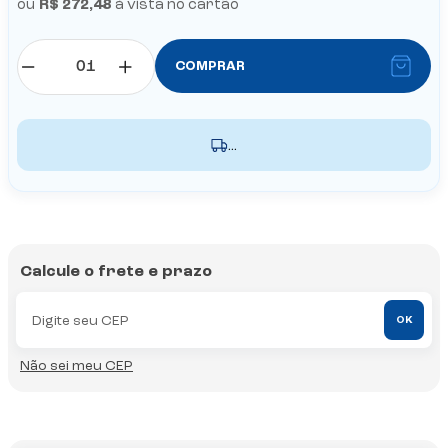
ou
R$ 272,48
à vista no cartão
COMPRAR
...
Calcule o frete e prazo
OK
Não sei meu CEP