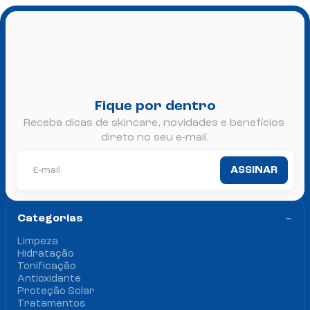
Fique por dentro
Receba dicas de skincare, novidades e benefícios 
direto no seu e-mail.
ASSINAR
Categorias 
Limpeza
Hidratação
Tonificação
Antioxidante
Proteção Solar
Tratamentos