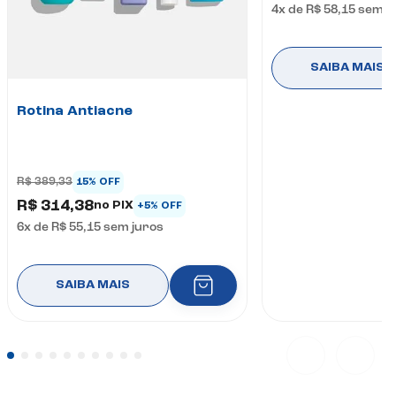
4
x de
R$ 58,15
sem j
SAIBA MAIS
Rotina Antiacne
R$ 389,33
15% OFF
R$ 314,38
no PIX
+5% OFF
6
x de
R$ 55,15
sem juros
SAIBA MAIS