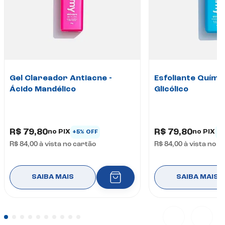
Gel Clareador Antiacne -
Esfoliante Químic
Ácido Mandélico
Glicólico
R$ 79,80
R$ 79,80
no PIX
no PIX
+5% OFF
+5
R$ 84,00
à vista no cartão
R$ 84,00
à vista no c
SAIBA MAIS
SAIBA MAIS