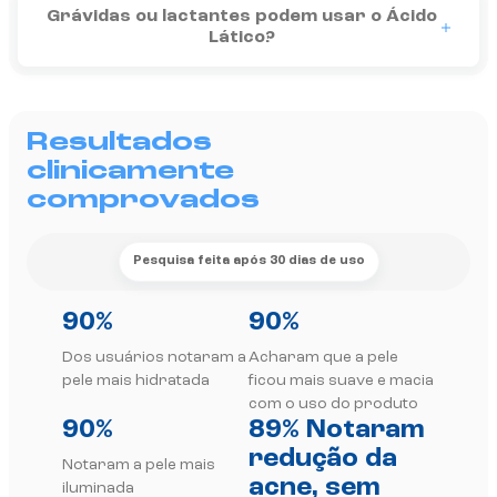
Não. O uso de ácidos durante a gestação ou lactação não 
Grávidas ou lactantes podem usar o Ácido
Lático?
Resultados
clinicamente
comprovados
Pesquisa feita após 30 dias de uso
90%
90%
Dos usuários notaram a
Acharam que a pele
pele mais hidratada
ficou mais suave e macia
com o uso do produto
90%
89% Notaram
redução da
Notaram a pele mais
acne, sem
iluminada