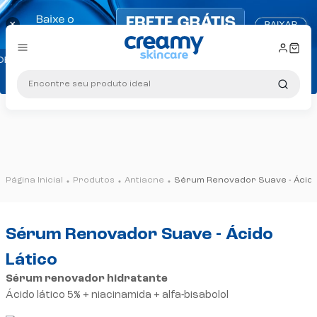
×
lte regras
meira compra: Cupom PRIMEIRA10
Encontre seu produto ideal
PIX!
em compras a partir de R$ 299
lte regras
Produtos
Antiacne
Sérum Renovador Suave - Ácido
eira compra: Cupom PRIMEIRA10
Sérum Renovador Suave - Ácido
Lático
Sérum renovador hidratante
Ácido lático 5% + niacinamida + alfa-bisabolol