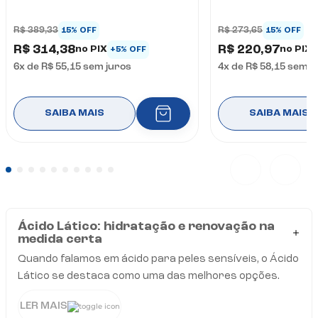
R$ 389,33
R$ 273,65
15% OFF
15% OFF
R$ 314,38
R$ 220,97
no PIX
no PIX
+5% OFF
6
x de
R$ 55,15
sem juros
4
x de
R$ 58,15
sem j
SAIBA MAIS
SAIBA MAIS
Ácido Lático: hidratação e renovação na
medida certa
Quando falamos em ácido para peles sensíveis, o Ácido
Lático se destaca como uma das melhores opções.
Com peso molecular mais alto que outros alfa-
LER MAIS
hidroxiácidos (AHAs), ele promove uma esfoliação