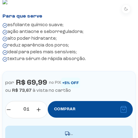
esfoliante químico suave;
ação antiacne e seborreguladora;
alto poder hidratante;
reduz aparência dos poros;
ideal para peles mais sensíveis;
textura sérum de rápida absorção.
R$ 69,99
por
+5% OFF
no PIX
ou
R$ 73,67
à vista no cartão
COMPRAR
...