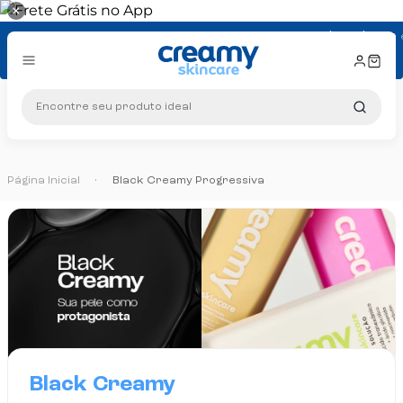
×
Brinde exclusivo
em compras a
Frete gr
Encontre seu produto ideal
10% OFF na primeir
Página Inicial
•
Black Creamy Progressiva
Black Creamy