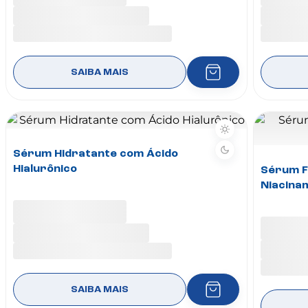
SAIBA MAIS
Sérum Hidratante com Ácido
Hialurônico
Sérum F
Niacina
SAIBA MAIS