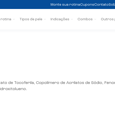
Monte sua rotina
Cupons
Contato
Sob
 rotina
Tipos de pele
Indicações
Combos
Outros
0
ato de Tocoferila, Copolímero de Acrilatos de Sódio, Fenoxie
idroxitolueno.