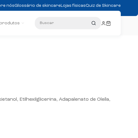
re nós
Glossário de skincare
Lojas físicas
Quiz de Skincare
Buscar
 produtos
tanol, Etilhexilglicerina, Adapalenato de Oleíla,