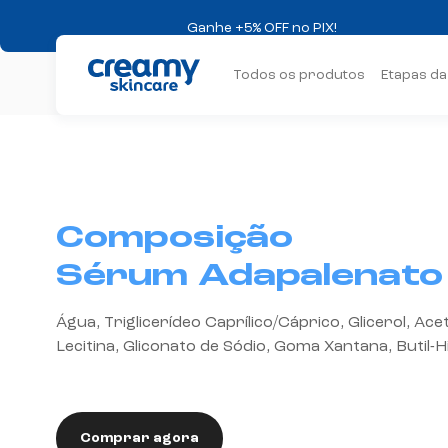
Ganhe +5% OFF no PIX!
Brinde exclusivo
em compras a partir de R$ 299
Todos os produtos
Etapas da
Frete grátis
consulte regras
+10% OFF na primeira compra
PRIMEIRA1
com o cupom
Composição
Sérum Adapalenato
Água, Triglicerídeo Caprílico/Cáprico, Glicerol, Acet
Lecitina, Gliconato de Sódio, Goma Xantana, Butil-H
Comprar agora