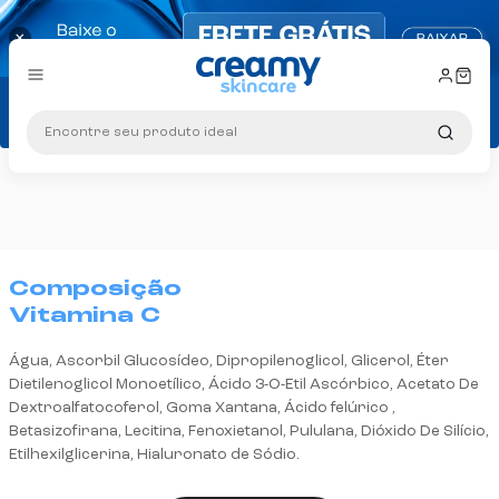
×
Frete grátis
consulte regras
10% OFF na primeira compra: Cupom PRIMEIRA10
Encontre seu produto ideal
Ganhe +5% OFF no PIX!
Brinde exclusivo
em compras a partir de R$ 299
Frete grátis
consulte regras
Composição
Vitamina C
10% OFF na primeira compra: Cupom PRIMEIRA10
Água, Ascorbil Glucosídeo, Dipropilenoglicol, Glicerol, Éter
Dietilenoglicol Monoetílico, Ácido 3-O-Etil Ascórbico, Acetato De
Dextroalfatocoferol, Goma Xantana, Ácido felúrico ,
Betasizofirana, Lecitina, Fenoxietanol, Pululana, Dióxido De Silício,
Etilhexilglicerina, Hialuronato de Sódio.