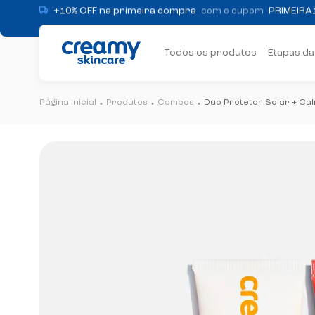
Ganhe +5% OFF no PIX!
Brinde exclusivo
em compras a partir de R$ 299
Todos os produtos
Etapas da
Frete grátis
consulte regras
Produtos
Combos
Duo Protetor Solar + Ca
+10% OFF na primeira compra
PRIMEIRA
com o cupom