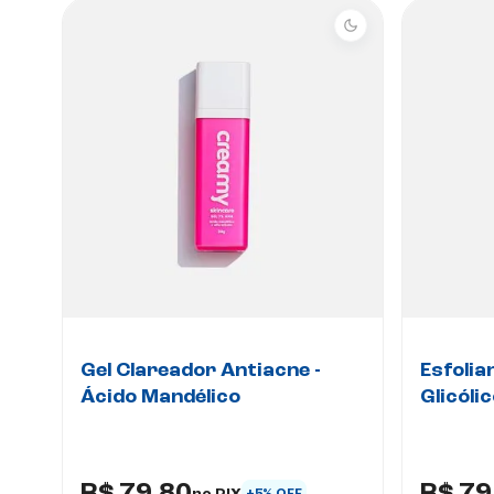
Gel Clareador Antiacne -
Esfolia
Ácido Mandélico
Glicóli
no PIX