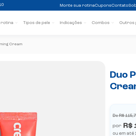
Monte sua rotina
Cupons
Contato
Sob
 rotina
Tipos de pele
Indicações
Combos
Outros
lming Cream
10
Duo P
Crea
De
R$ 115,
R$ 
por
ou em até