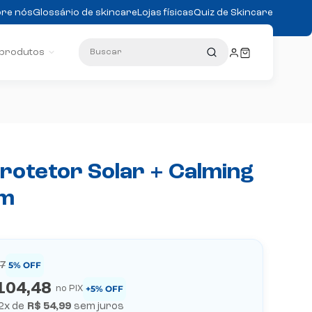
re nós
Glossário de skincare
Lojas físicas
Quiz de Skincare
Buscar
 produtos
rotetor Solar + Calming
m
5
% OFF
77
104,48
+5% OFF
no PIX
2
x de
R$ 54,99
sem juros