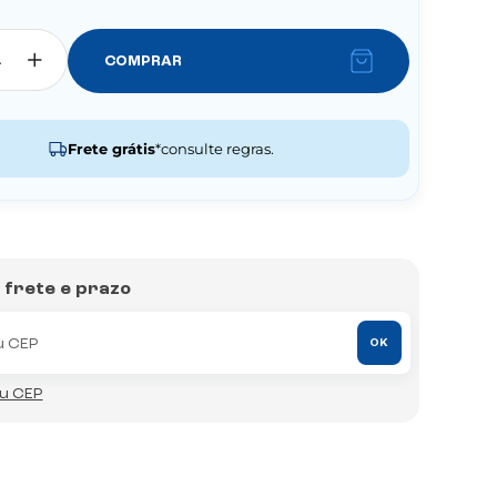
COMPRAR
Frete grátis
*consulte regras.
o frete e prazo
OK
eu CEP