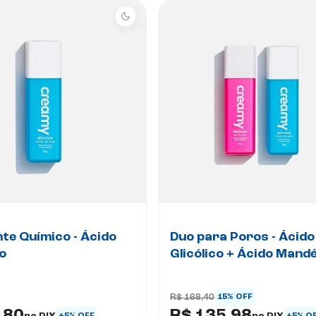
nte Químico - Ácido
Duo para Poros - Ácido
co
Glicólico + Ácido Mandé
R$ 168,40
15% OFF
no PIX
no PIX