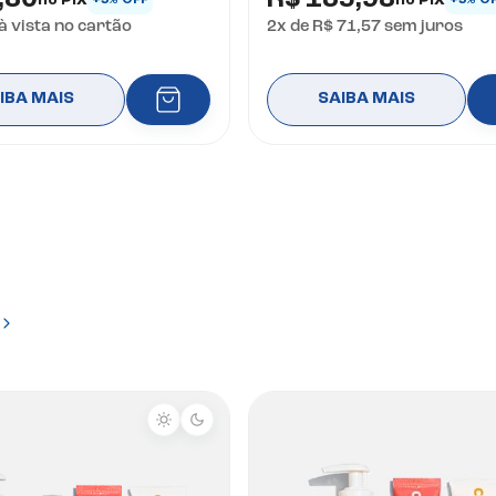
,80
R$ 135,98
+5% OFF
+5% O
à vista no cartão
2
x de
R$ 71,57
sem juros
IBA MAIS
SAIBA MAIS