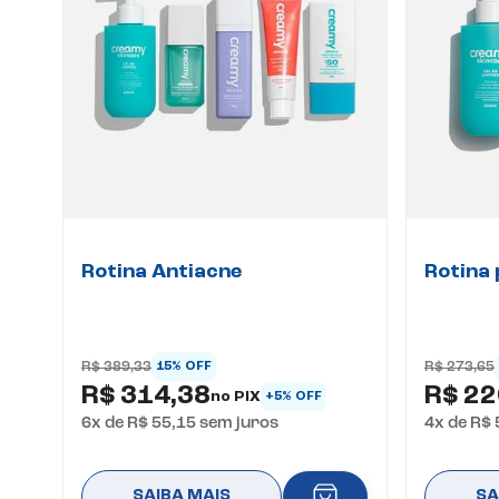
Rotina Antiacne
Rotina 
R$ 389,33
R$ 273,65
15% OFF
R$ 314,38
R$ 22
no PIX
+5% OFF
6
x de
R$ 55,15
sem juros
4
x de
R$ 
SAIBA MAIS
SA