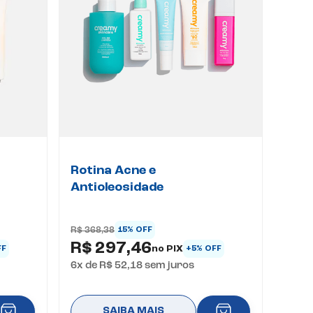
Rotina Acne e
Antioleosidade
R$ 368,38
15% OFF
R$ 297,46
no PIX
FF
+5% OFF
6
x de
R$ 52,18
sem juros
SAIBA MAIS