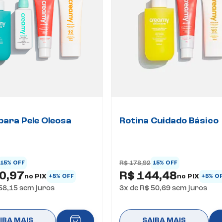
para Pele Oleosa
Rotina Cuidado Básico
R$ 178,92
15% OFF
15% OFF
0,97
R$ 144,48
no PIX
no PIX
+5% OFF
+5% O
58,15
sem juros
3
x de
R$ 50,69
sem juros
IBA MAIS
SAIBA MAIS