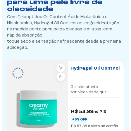
para uma pele livre de
oleosidade
Com Tripeptídeo Oil Control, Ácido Hialurônico e
Niacinamida, Hydragel Oil Control entrega hidratação
na medida certa para peles oleosas e mistas, com
rápida absorção,
toque seco e sensação refrescante desde a primeira
aplicação.
Hydragel Oil Control
Gel hidratante
antioleosidade que
hidrata profundamente
R$ 54,99
no PIX
+5% OFF
R$ 57,88
à vista no cartão