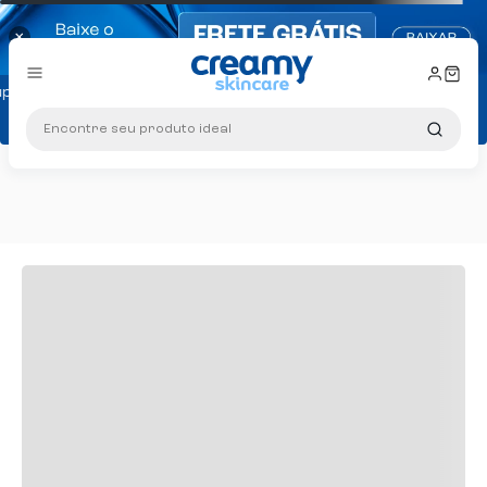
×
pom PRIMEIRA10
Encontre seu produto ideal
r de R$ 299
m PRIMEIRA10