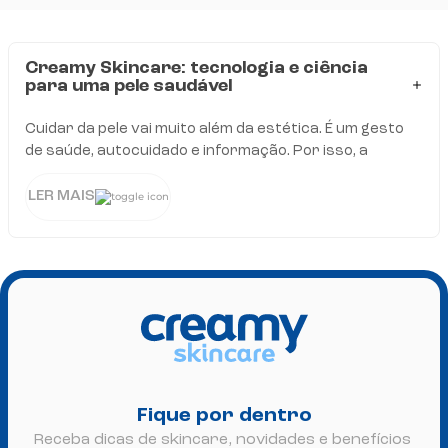
Creamy Skincare: tecnologia e ciência
para uma pele saudável
Cuidar da pele vai muito além da estética. É um gesto
de saúde, autocuidado e informação. Por isso, a
Creamy nasceu com o propósito de unir tecnologia e
ciência em fórmulas inteligentes, desenvolvidas
LER MAIS
Fique por dentro
Receba dicas de skincare, novidades e benefícios 