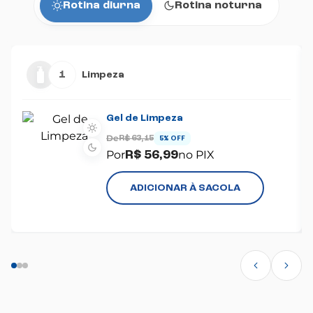
Rotina diurna
Rotina noturna
1
Limpeza
Gel de Limpeza
De
R$ 63,15
5% OFF
Por
no PIX
R$ 56,99