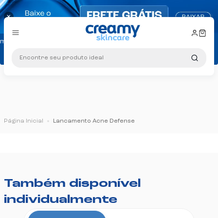
×
as
mpra: Cupom PRIMEIRA10
Encontre seu produto ideal
s a partir de R$ 299
Página Inicial
Lancamento Acne Defense
as
mpra: Cupom PRIMEIRA10
Também disponível
individualmente