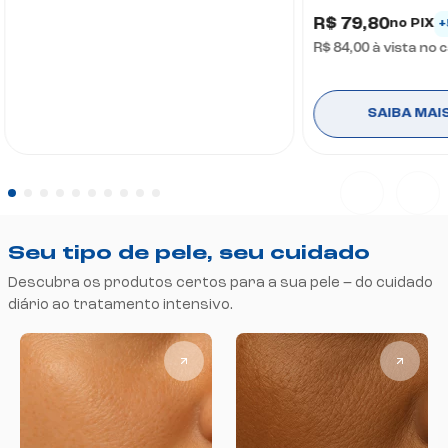
R$ 79,80
no PIX
+
R$ 84,00
à vista no 
SAIBA MAI
Seu tipo de pele, seu cuidado
Descubra os produtos certos para a sua pele – do cuidado
diário ao tratamento intensivo.