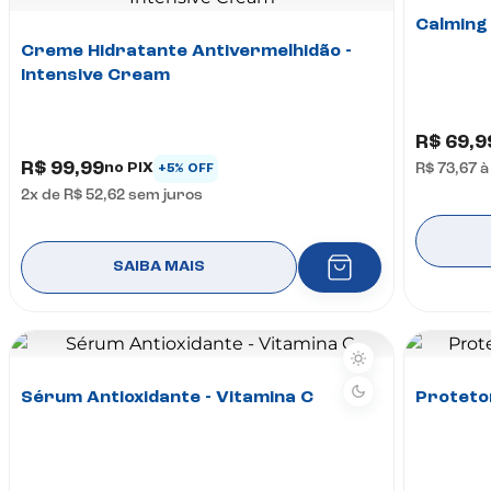
Calming
Creme Hidratante Antivermelhidão -
Intensive Cream
R$ 69,9
R$ 99,99
no PIX
R$ 73,67
à
+5% OFF
2
x de
R$ 52,62
sem juros
SAIBA MAIS
Sérum Antioxidante - Vitamina C
Proteto