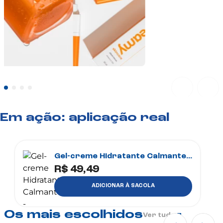
Em ação: aplicação real
Gel-creme Hidratante Calmante -
R$ 49,49
Calming Cream
ADICIONAR À SACOLA
Os mais escolhidos
Ver tudo