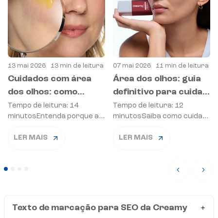
13 mai 2026
13 min de leitura
07 mai 2026
11 min de leitura
Cuidados com área
Área dos olhos: guia
dos olhos: como
definitivo para cuidar
montar uma rotina
de rugas, linhas finas
Tempo de leitura: 14
Tempo de leitura: 12
minutosEntenda porque a
minutosSaiba como cuidar
para a região mais
e firmeza
área dos olhos merece
da região dos olhos com
delicada do rosto
cuidados específicos, quais
uma rotina eficaz,
LER MAIS
LER MAIS
ativos fazem diferença na
tecnológica e pensada
rotina e como incluir o
para sinais de
Retinal Eye […]
envelhecimento. A área
dos […]
Texto de marcação para SEO da Creamy