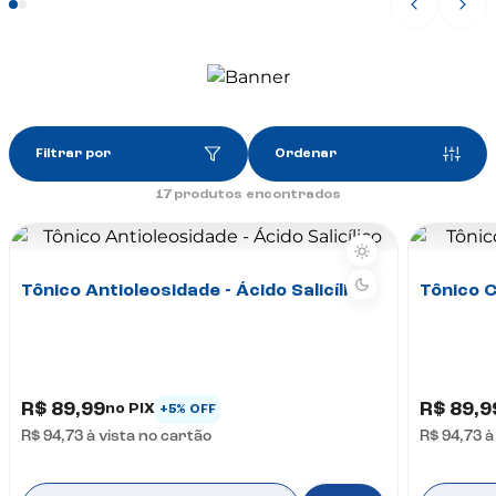
Filtrar por
Ordenar
17
produtos encontrados
Tônico Antioleosidade - Ácido Salicílico
Tônico 
R$ 89,99
R$ 89,9
no PIX
+5% OFF
R$ 94,73
à vista no cartão
R$ 94,73
à