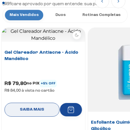
Skincare aprovado por quem entende: sua pele
Mais Vendidos
Duos
Rotinas Completas
Gel Clareador Antiacne - Ácido
Mandélico
R$ 79,80
no PIX
+5% OFF
R$ 84,00
à vista no cartão
SAIBA MAIS
Esfoliante Quími
Glicólico