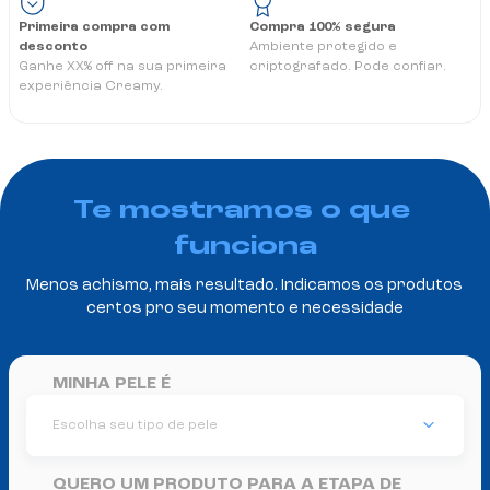
Primeira compra com
Compra 100% segura
desconto
Ambiente protegido e
Ganhe XX% off na sua primeira
criptografado. Pode confiar.
experiência Creamy.
Te mostramos o que 
funciona
Menos achismo, mais resultado. Indicamos os produtos 
certos pro seu momento e necessidade
MINHA PELE É
Escolha seu tipo de pele
QUERO UM PRODUTO PARA A ETAPA DE