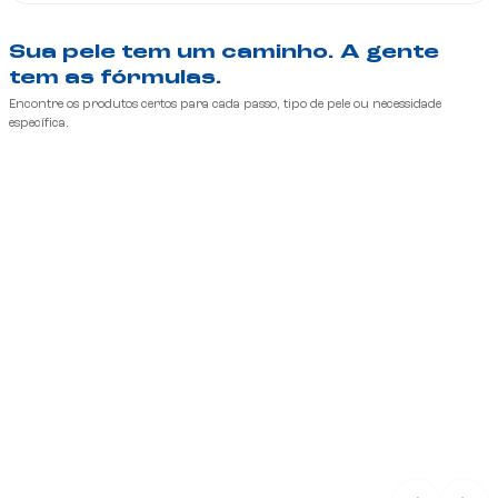
Sua pele tem um caminho. A gente 
tem as fórmulas.
Encontre os produtos certos para cada passo, tipo de pele ou necessidade 
específica.
Passos da rotina
Passos da rotina
Um passo

Um passo

por vez
por vez
Ver todos os passos
Ver todos os passos
Passos da rotina
Passos da rotina
Um passo

Um passo

por vez
por vez
Ver todos os passos
Ver todos os passos