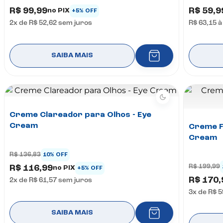
R$ 99,99
R$ 59,9
no PIX
+5% OFF
2
x de
R$ 52,62
sem juros
R$ 63,15
à
SAIBA MAIS
Creme Clareador para Olhos - Eye
Cream
Creme F
Cream
R$ 136,83
10% OFF
R$ 199,99
R$ 116,99
no PIX
+5% OFF
R$ 170,
2
x de
R$ 61,57
sem juros
3
x de
R$ 5
SAIBA MAIS