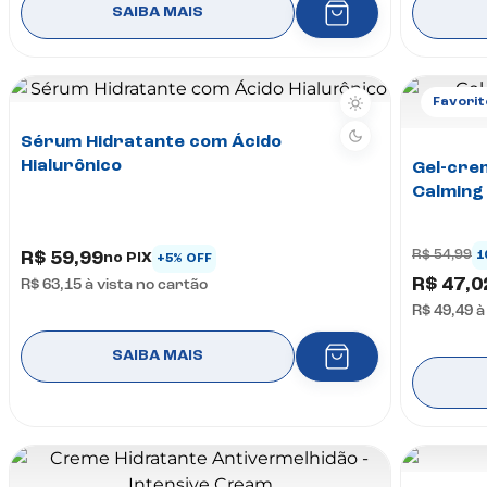
SAIBA MAIS
Favorit
Sérum Hidratante com Ácido
Hialurônico
Gel-cre
Calming
R$ 54,99
R$ 59,99
1
no PIX
+5% OFF
R$ 47,0
R$ 63,15
à vista no cartão
R$ 49,49
à
SAIBA MAIS