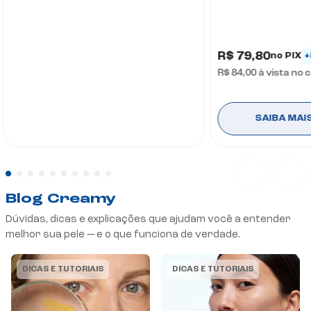
R$ 79,80
no PIX
+
R$ 84,00
à vista no 
SAIBA MAI
Blog Creamy
Dúvidas, dicas e explicações que ajudam você a entender
melhor sua pele — e o que funciona de verdade.
DICAS E TUTORIAIS
DICAS E TUTORIAIS