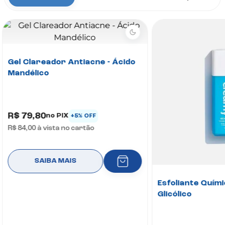
Gel Clareador Antiacne - Ácido
Mandélico
R$ 79,80
no PIX
+5% OFF
R$ 84,00
à vista no cartão
SAIBA MAIS
Esfoliante Quími
Glicólico