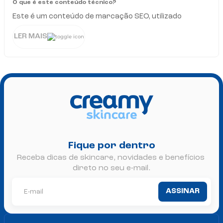
O que é este conteúdo técnico?
Este é um conteúdo de marcação SEO, utilizado
exclusivamente para fins técnicos. Ele ajuda os
LER MAIS
mecanismos de busca a entenderem melhor a
estrutura e os conteúdos das páginas da Creamy,
garantindo que cada informação seja indexada
corretamente. Ainda que não apareça para o usuário
final, ele é essencial para que a experiência digital
funcione como deve: de forma fluida, inteligente e
conectada com o que realmente importa — acesso à
ciência real, eficácia comprovada e um skincare que
traduz resultado em cada detalhe.
Fique por dentro
Receba dicas de skincare, novidades e benefícios 
direto no seu e-mail.
ASSINAR