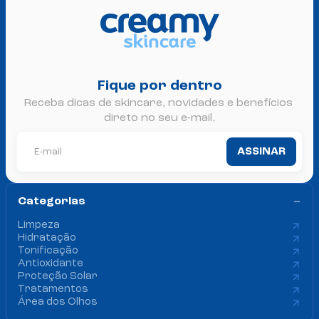
Fique por dentro
Receba dicas de skincare, novidades e benefícios 
direto no seu e-mail.
ASSINAR
Categorias 
Limpeza
Hidratação
Tonificação
Antioxidante
Proteção Solar
Tratamentos
Área dos Olhos