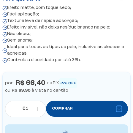
Efeito matte, com toque seco;
Fácil aplicação;
Textura leve de rápida absorção;
Efeito invisível, não deixa resíduo branco na pele;
Não oleoso;
Sem aroma;
Ideal para todos os tipos de pele, inclusive as oleosas e
acneicas;
Controla a oleosidade por até 36h.
R$ 66,40
por
+5% OFF
no PIX
ou
R$ 69,90
à vista no cartão
COMPRAR
...