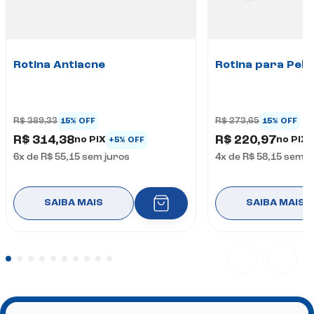
Rotina Antiacne
Rotina para Pele
R$ 389,33
R$ 273,65
15% OFF
15% OFF
R$ 314,38
R$ 220,97
no PIX
no PIX
+5% OFF
6
x de
R$ 55,15
sem juros
4
x de
R$ 58,15
sem j
SAIBA MAIS
SAIBA MAIS