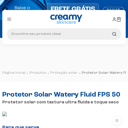
×
10% OFF na primeira compra: Cupom P
Ganhe +5% OFF no PIX!
Encontre seu produto ideal
Brinde exclusivo
em compras 
Frete grátis
consulte regras
10% OFF na primeira compra: Cupom PRI
Produtos
Proteção solar
Protetor Solar Watery Flu
Protetor Solar Watery Fluid FPS 50
Protetor solar com textura ultra fluida e toque seco