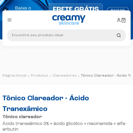
×
10% OFF na primeira compra: Cupo
Ganhe +5% OFF no PIX!
Encontre seu produto ideal
Brinde exclusivo
em 
Frete grátis
consulte
10% OFF na primeira compra: Cupo
Produtos
Clareadores
Tônico Clareador - Ácido T
Tônico Clareador - Ácido
Tranexâmico
Tônico clareador
Ácido tranexâmico 3% + ácido glicólico + niacinamida + alfa-
arbutin