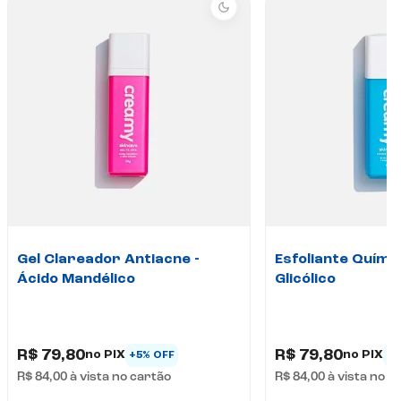
Gel Clareador Antiacne -
Esfoliante Químic
Ácido Mandélico
Glicólico
R$ 79,80
R$ 79,80
no PIX
no PIX
+5% OFF
+5
R$ 84,00
à vista no cartão
R$ 84,00
à vista no c